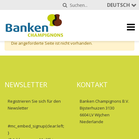
DEUTSCH
Die angeforderte Seite ist nicht vorhanden.
NEWSLETTER
KONTAKT
Registrieren Sie sich für den
Banken Champignons B.V.
Newsletter
Bijsterhuizen 3130
6604 LV Wijchen
Niederlande
#mc_embed_signup{clear:left;
}