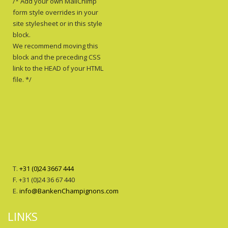
/* Add your own MailChimp
form style overrides in your
site stylesheet or in this style
block.
We recommend moving this
block and the preceding CSS
link to the HEAD of your HTML
file. */
T.
+31 (0)24 3667 444
F. +31 (0)24 36 67 440
E.
info@BankenChampignons.com
LINKS