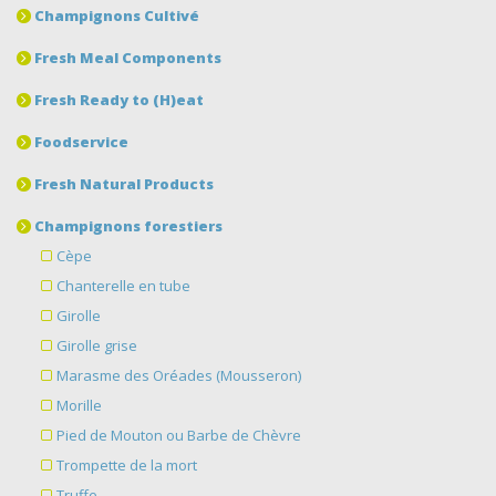
Champignons Cultivé
Fresh Meal Components
Fresh Ready to (H)eat
Foodservice
Fresh Natural Products
Champignons forestiers
Cèpe
Chanterelle en tube
Girolle
Girolle grise
Marasme des Oréades (Mousseron)
Morille
Pied de Mouton ou Barbe de Chèvre
Trompette de la mort
Truffe