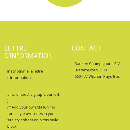
LETTRE
CONTACT
D’INFORMATION
Banken Champignons B.V.
Bijsterhuizen 3130
Inscription à la lettre
6604 LV Wijchen Pays-Bas
d’information
#mc_embed_signup{clear:left;
}
/* Add your own MailChimp
form style overrides in your
site stylesheet or in this style
block.