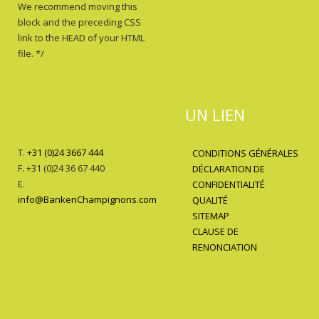
We recommend moving this
block and the preceding CSS
link to the HEAD of your HTML
file. */
UN LIEN
T.
+31 (0)24 3667 444
CONDITIONS GÉNÉRALES
F. +31 (0)24 36 67 440
DÉCLARATION DE
E.
CONFIDENTIALITÉ
info@BankenChampignons.com
QUALITÉ
SITEMAP
CLAUSE DE
RENONCIATION