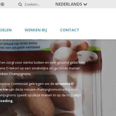
NEDERLANDS
OELEN
WERKEN BIJ
CONTACT
en zorgt voor sterke botten en een gezond gebit. Met
mine D-tekort op een smakelijke en gezonde manier
Banken Champignons.
uropese Commissie gekregen om de
vitamine D
ortie
van deze nieuwe champignonvariant is een
ampignons speelt op deze manier in op de nog altijd
voeding.