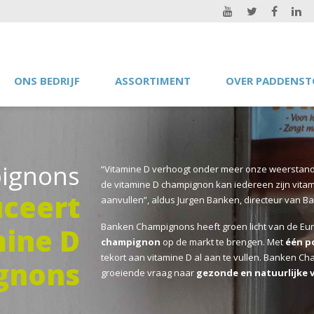
ONS BEDRIJF
ASSORTIMENT
OVER PADDENST
ignons
“Vitamine D verhoogt onder meer onze weerstand 
de vitamine D champignon kan iedereen zijn vita
uceert
aanvullen”, aldus Jurgen Banken, directeur van 
Banken Champignons heeft groen licht van de E
mine D
champignon
op de markt te brengen. Met
één p
tekort aan vitamine D al aan te vullen. Banken Ch
gnons
groeiende vraag naar
gezonde en natuurlijke 