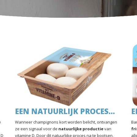
EEN NATUURLIJK PROCES…
E
e
Wanneer champignons kort worden belicht, ontvangen
Ba
ze een signaal voor de
natuurlijke
productie
van
fr
 D
vitamine D. Door dit natuurlijke proces na te bootsen,
all