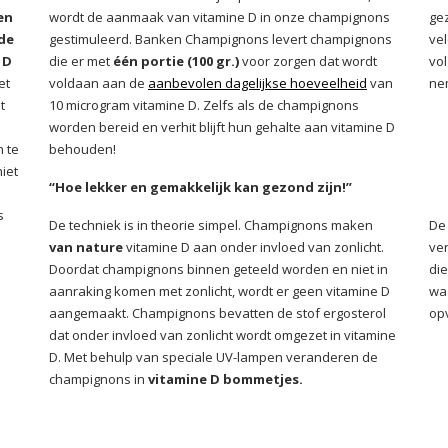
en
wordt de aanmaak van vitamine D in onze champignons
ge
de
gestimuleerd. Banken Champignons levert champignons
vel
 D
die er met
één portie (100 gr.)
voor zorgen dat wordt
vo
et
voldaan aan de
aanbevolen dagelijkse hoeveelheid
van
ne
t
10 microgram vitamine D. Zelfs als de champignons
worden bereid en verhit blijft hun gehalte aan vitamine D
 te
behouden!
iet
“Hoe lekker en gemakkelijk kan gezond zijn!”
s
De techniek is in theorie simpel. Champignons maken
De
van nature
vitamine D aan onder invloed van zonlicht.
ver
Doordat champignons binnen geteeld worden en niet in
die
aanraking komen met zonlicht, wordt er geen vitamine D
wa
aangemaakt. Champignons bevatten de stof ergosterol
opv
dat onder invloed van zonlicht wordt omgezet in vitamine
D. Met behulp van speciale UV-lampen veranderen de
champignons in
vitamine D bommetjes
.