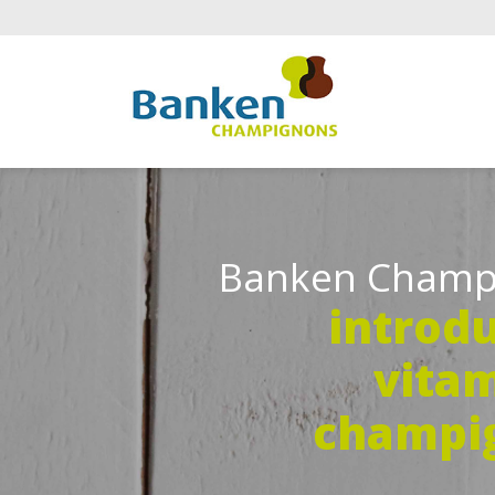
Banken Champ
introd
vita
champi