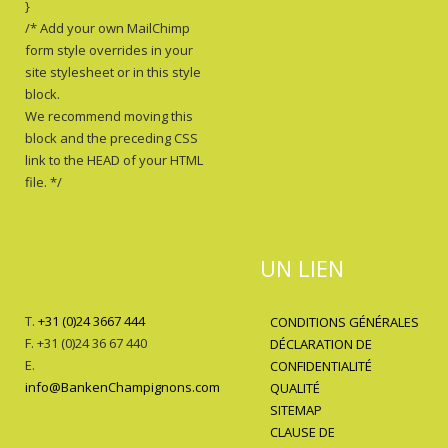
}
/* Add your own MailChimp
form style overrides in your
site stylesheet or in this style
block.
We recommend moving this
block and the preceding CSS
link to the HEAD of your HTML
file. */
UN LIEN
T.
+31 (0)24 3667 444
CONDITIONS GÉNÉRALES
F. +31 (0)24 36 67 440
DÉCLARATION DE
E.
CONFIDENTIALITÉ
info@BankenChampignons.com
QUALITÉ
SITEMAP
CLAUSE DE