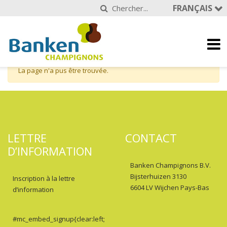
FRANÇAIS
La page n'a pus être trouvée.
LETTRE
CONTACT
D’INFORMATION
Banken Champignons B.V.
Bijsterhuizen 3130
Inscription à la lettre
6604 LV Wijchen Pays-Bas
d’information
#mc_embed_signup{clear:left;