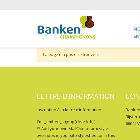
NO
EN
La page n'a pus être trouvée.
LETTRE D’INFORMATION
CON
Inscription à la lettre d’information
Banken
Bijster
#mc_embed_signup{clear:left; }
6604 LV
/* Add your own MailChimp form style
overrides in your site stylesheet or in this