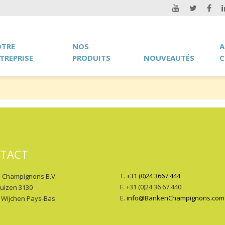
TRE
NOS
A
TREPRISE
PRODUITS
NOUVEAUTÉS
C
TACT
T.
+31 (0)24 3667 444
 Champignons B.V.
F. +31 (0)24 36 67 440
huizen 3130
E.
info@BankenChampignons.com
 Wijchen Pays-Bas