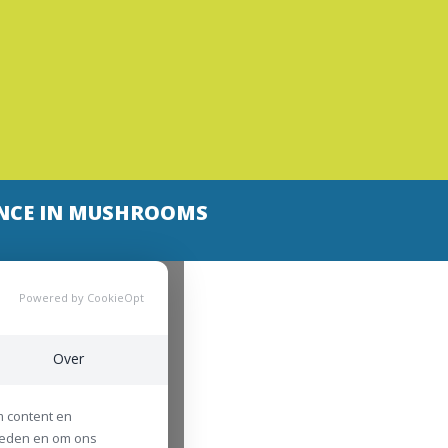
NCE IN MUSHROOMS
Powered by CookieOpt
Over
m content en
bieden en om ons