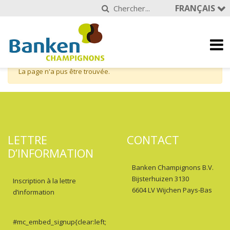
FRANÇAIS
La page n'a pus être trouvée.
LETTRE
CONTACT
D’INFORMATION
Banken Champignons B.V.
Bijsterhuizen 3130
Inscription à la lettre
6604 LV Wijchen Pays-Bas
d’information
#mc_embed_signup{clear:left;