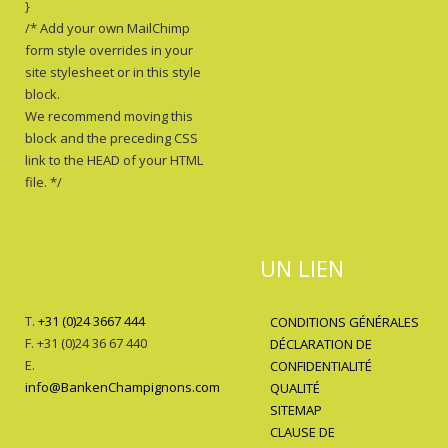
}
/* Add your own MailChimp
form style overrides in your
site stylesheet or in this style
block.
We recommend moving this
block and the preceding CSS
link to the HEAD of your HTML
file. */
UN LIEN
T.
+31 (0)24 3667 444
CONDITIONS GÉNÉRALES
F. +31 (0)24 36 67 440
DÉCLARATION DE
E.
CONFIDENTIALITÉ
info@BankenChampignons.com
QUALITÉ
SITEMAP
CLAUSE DE