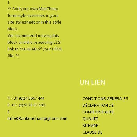
}
/* Add your own MailChimp
form style overrides in your
site stylesheet or in this style
block.
We recommend moving this
block and the preceding CSS
link to the HEAD of your HTML
file. */
UN LIEN
T.
+31 (0)24 3667 444
CONDITIONS GÉNÉRALES
F. +31 (0)24 36 67 440
DÉCLARATION DE
E.
CONFIDENTIALITÉ
info@BankenChampignons.com
QUALITÉ
SITEMAP
CLAUSE DE