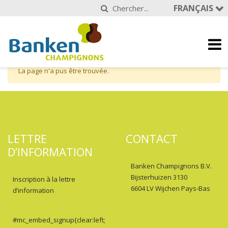
FRANÇAIS
La page n'a pus être trouvée.
LETTRE
CONTACT
D’INFORMATION
Banken Champignons B.V.
Bijsterhuizen 3130
Inscription à la lettre
6604 LV Wijchen Pays-Bas
d’information
#mc_embed_signup{clear:left;