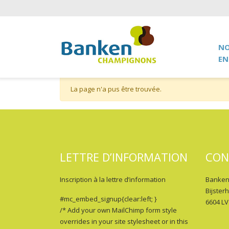
NO
EN
La page n'a pus être trouvée.
LETTRE D’INFORMATION
CON
Inscription à la lettre d’information
Banken
Bijster
#mc_embed_signup{clear:left; }
6604 LV
/* Add your own MailChimp form style
overrides in your site stylesheet or in this