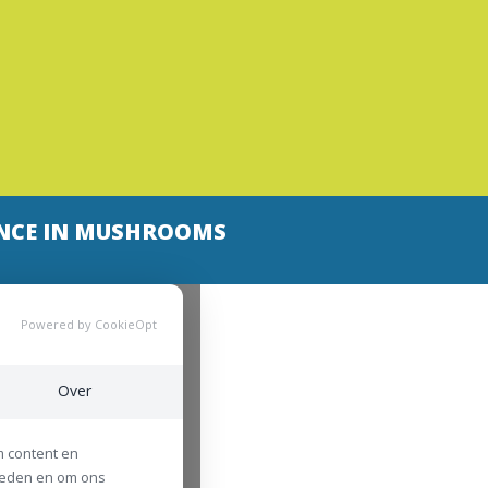
NCE IN MUSHROOMS
Powered by CookieOpt
Over
m content en
bieden en om ons