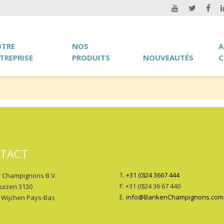
TRE
NOS
A
TREPRISE
PRODUITS
NOUVEAUTÉS
C
TACT
T.
+31 (0)24 3667 444
 Champignons B.V.
F. +31 (0)24 36 67 440
huizen 3130
E.
info@BankenChampignons.com
 Wijchen Pays-Bas