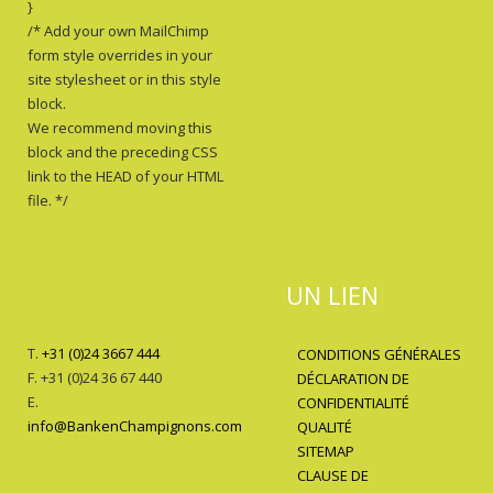
}
/* Add your own MailChimp
form style overrides in your
site stylesheet or in this style
block.
We recommend moving this
block and the preceding CSS
link to the HEAD of your HTML
file. */
UN LIEN
T.
+31 (0)24 3667 444
CONDITIONS GÉNÉRALES
F. +31 (0)24 36 67 440
DÉCLARATION DE
E.
CONFIDENTIALITÉ
info@BankenChampignons.com
QUALITÉ
SITEMAP
CLAUSE DE