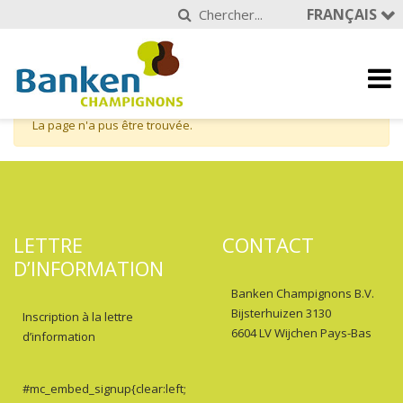
FRANÇAIS
La page n'a pus être trouvée.
LETTRE
CONTACT
D’INFORMATION
Banken Champignons B.V.
Bijsterhuizen 3130
Inscription à la lettre
6604 LV Wijchen Pays-Bas
d’information
#mc_embed_signup{clear:left;