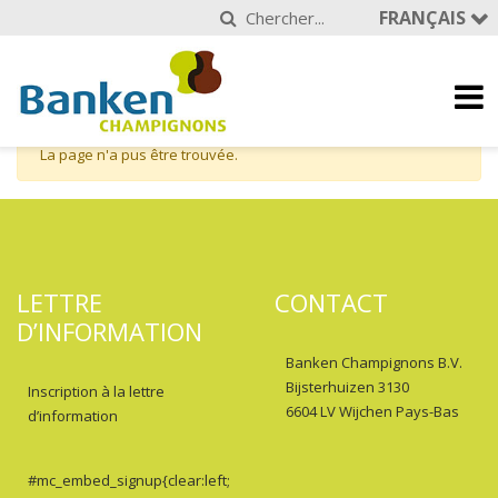
FRANÇAIS
La page n'a pus être trouvée.
LETTRE
CONTACT
D’INFORMATION
Banken Champignons B.V.
Bijsterhuizen 3130
Inscription à la lettre
6604 LV Wijchen Pays-Bas
d’information
#mc_embed_signup{clear:left;