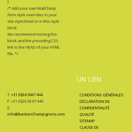
}
/* Add your own MailChimp
form style overrides in your
site stylesheet or in this style
block.
We recommend moving this
block and the preceding CSS
link to the HEAD of your HTML
file. */
UN LIEN
T.
+31 (0)24 3667 444
CONDITIONS GÉNÉRALES
F. +31 (0)24 36 67 440
DÉCLARATION DE
E.
CONFIDENTIALITÉ
info@BankenChampignons.com
QUALITÉ
SITEMAP
CLAUSE DE