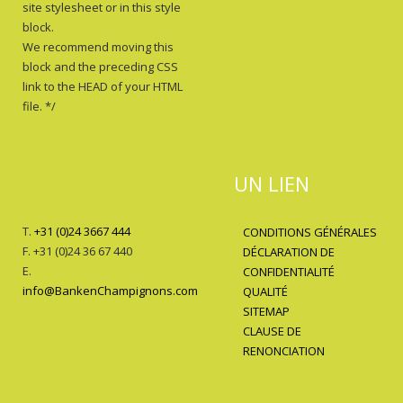
site stylesheet or in this style
block.
We recommend moving this
block and the preceding CSS
link to the HEAD of your HTML
file. */
UN LIEN
T.
+31 (0)24 3667 444
CONDITIONS GÉNÉRALES
F. +31 (0)24 36 67 440
DÉCLARATION DE
E.
CONFIDENTIALITÉ
info@BankenChampignons.com
QUALITÉ
SITEMAP
CLAUSE DE
RENONCIATION