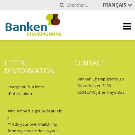
FRANÇAIS
LETTRE
CONTACT
D’INFORMATION
Banken Champignons B.V.
Bijsterhuizen 3130
Inscription à la lettre
6604 LV Wijchen Pays-Bas
d’information
#mc_embed_signup{clear:left;
}
/* Add your own MailChimp
form style overrides in your