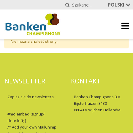
POLSKI
Nie można znaleźć strony.
NEWSLETTER
KONTAKT
Zapisz się do newslettera
Banken Champignons B.V.
Bijsterhuizen 3130
6604 LV Wijchen Hollandia
#mc_embed_signup{
clear:left; }
/* Add your own MailChimp