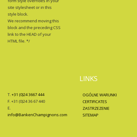
form style overrides in your
site stylesheet or in this
style block.
We recommend moving this
block and the preceding CSS
link to the HEAD of your
HTML file. */
LINKS
T.
+31 (0)24 3667 444
OGÓLNE WARUNKI
F. +31 (0)24 36 67 440
CERTIFICATES
E.
ZASTRZEZENIE
info@BankenChampignons.com
SITEMAP