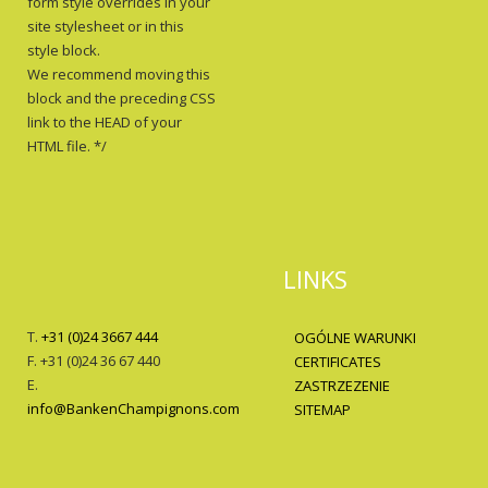
form style overrides in your
site stylesheet or in this
style block.
We recommend moving this
block and the preceding CSS
link to the HEAD of your
HTML file. */
LINKS
T.
+31 (0)24 3667 444
OGÓLNE WARUNKI
F. +31 (0)24 36 67 440
CERTIFICATES
E.
ZASTRZEZENIE
info@BankenChampignons.com
SITEMAP