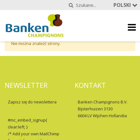
POLSKI
Nie można znaleźć strony.
NEWSLETTER
KONTAKT
Zapisz się do newslettera
Banken Champignons B.V.
Bijsterhuizen 3130
6604 LV Wijchen Hollandia
#mc_embed_signup{
clear:left; }
/* Add your own MailChimp