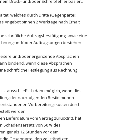
inem Druck- und/oder Schreibfehler basiert.
altet, welches durch Dritte (Gegenpartei)
as Angebot binnen 2 Werktage nach Erhalt
e schriftliche Auftragsbestätigung sowie eine
 Rechnung und/oder Auftragsbogen bestehen
s weitere und/oder ergänzende Absprachen
dann bindend, wenn diese Absprachen
 eine schriftliche Festlegung aus Rechnung
 ist ausschließlich dann möglich, wenn dies
nhaltung der nachfolgenden Bestimmunen
le entstandenen Vorbereitungskosten durch
tellt werden.
en Lieferdatum vom Vertrag zurücktritt, hat
en Schadensersatz von 50 % des
 weniger als 12 Stunden vor dem
t die Gegenpartei den vollständigen