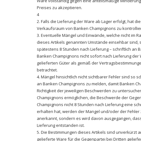
Ware vollständig gegen eine anteilsmäßige Minderung 
Preises zu akzeptieren.
4
2. Falls die Lieferung der Ware ab Lager erfolgt, hat d
Verkaufsraum von Banken Champignons zu kontrollie
3. Eventuelle Mängel und Einwände, welche nicht im R
dieses Artikels genannten Umstände einsehbar sind, s
spätestens 8 Stunden nach Lieferung – schriftlich an
Banken Champignons nicht sofort nach Lieferung der 
gelieferten Güter als gemäß der Vertragsbestimmunge
betrachtet.
4. Mängel hinsichtlich nicht sichtbarer Fehler sind so sc
an Banken Champignons zu melden, damit Banken Cham
Richtigkeit der jeweiligen Beschwerden zu untersuch
Champignons ermöglichen, die Beschwerde der Gegenpa
Champignons nicht 8 Stunden nach Lieferung eine sch
erhalten hat, werden der Mangel und/oder der Fehler 
anerkannt, sondern es wird davon ausgegangen, dass
Lieferung entstanden ist.
5. Die Bestimmungen dieses Artikels sind unverkürzt
gelieferte Ware für die Gegenpartei bei Dritten gelief