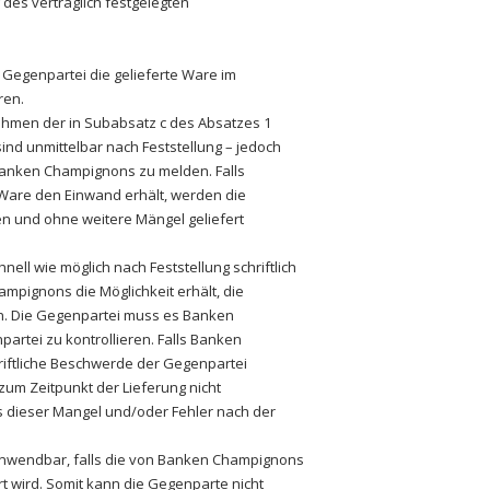
des vertraglich festgelegten
ie Gegenpartei die gelieferte Ware im
ren.
ahmen der in Subabsatz c des Absatzes 1
ind unmittelbar nach Feststellung – jedoch
 Banken Champignons zu melden. Falls
Ware den Einwand erhält, werden die
n und ohne weitere Mängel geliefert
hnell wie möglich nach Feststellung schriftlich
pignons die Möglichkeit erhält, die
en. Die Gegenpartei muss es Banken
rtei zu kontrollieren. Falls Banken
riftliche Beschwerde der Gegenpartei
zum Zeitpunkt der Lieferung nicht
 dieser Mangel und/oder Fehler nach der
 anwendbar, falls die von Banken Champignons
ert wird. Somit kann die Gegenparte nicht