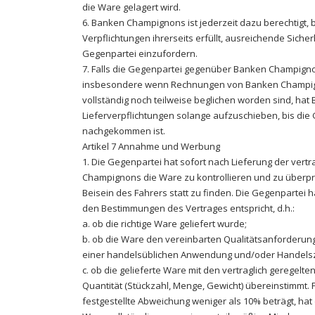
die Ware gelagert wird.
6. Banken Champignons ist jederzeit dazu berechtigt,
Verpflichtungen ihrerseits erfüllt, ausreichende Siche
Gegenpartei einzufordern.
7. Falls die Gegenpartei gegenüber Banken Champigno
insbesondere wenn Rechnungen von Banken Champig
vollständig noch teilweise beglichen worden sind, ha
Lieferverpflichtungen solange aufzuschieben, bis die 
nachgekommen ist.
Artikel 7 Annahme und Werbung
1. Die Gegenpartei hat sofort nach Lieferung der vert
Champignons die Ware zu kontrollieren und zu überprü
Beisein des Fahrers statt zu finden. Die Gegenpartei ha
den Bestimmungen des Vertrages entspricht, d.h.:
a. ob die richtige Ware geliefert wurde;
b. ob die Ware den vereinbarten Qualitätsanforderun
einer handelsüblichen Anwendung und/oder Handelsz
c. ob die gelieferte Ware mit den vertraglich geregelt
Quantität (Stückzahl, Menge, Gewicht) übereinstimmt. 
festgestellte Abweichung weniger als 10% beträgt, hat 