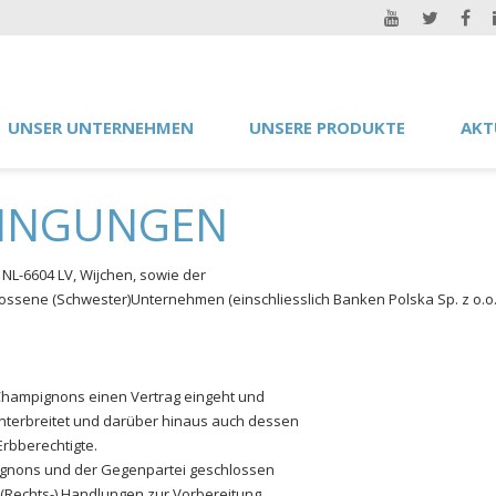
UNSER UNTERNEHMEN
UNSERE PRODUKTE
AKT
DINGUNGEN
 NL-6604 LV, Wijchen, sowie der
ssene (Schwester)Unternehmen (einschliesslich Banken Polska Sp. z o.o
n Champignons einen Vertrag eingeht und
terbreitet und darüber hinaus auch dessen
Erbberechtigte.
pignons und der Gegenpartei geschlossen
 (Rechts-) Handlungen zur Vorbereitung