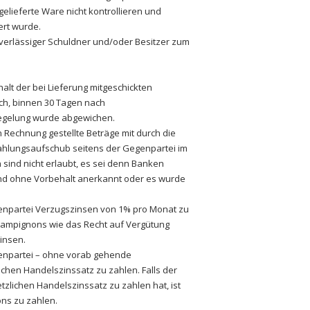
lieferte Ware nicht kontrollieren und
ert wurde.
zuverlässiger Schuldner und/oder Besitzer zum
alt der bei Lieferung mitgeschickten
ch, binnen 30 Tagen nach
Regelung wurde abgewichen.
Rechnung gestellte Beträge mit durch die
hlungsaufschub seitens der Gegenpartei im
ind nicht erlaubt, es sei denn Banken
nd ohne Vorbehalt anerkannt oder es wurde
genpartei Verzugszinsen von 1% pro Monat zu
hampignons wie das Recht auf Vergütung
insen.
genpartei – ohne vorab gehende
chen Handelszinssatz zu zahlen. Falls der
etzlichen Handelszinssatz zu zahlen hat, ist
ns zu zahlen.