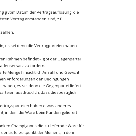
ngig vom Datum der Vertragsauflösung, die
ten Vertrag entstanden sind, z.B.
 zahlen.
min, es sei denn die Vertragparteien haben
baren Rahmen befindet – gibt der Gegenpartei
hadensersatz zu fordern.
erte Menge hinsichtlich Anzahl und Gewicht
tlichen Anforderungen den Bedingungen
t haben, es sei denn die Gegenpartei liefert
rteien ausdrücklich, dass diesbezüglich
e Vertragsparteien haben etwas anderes
ment, in dem die Ware beim Kunden geliefert
 Banken Champignons die zu liefernde Ware für
ist der Lieferzeitpunkt der Moment, in dem