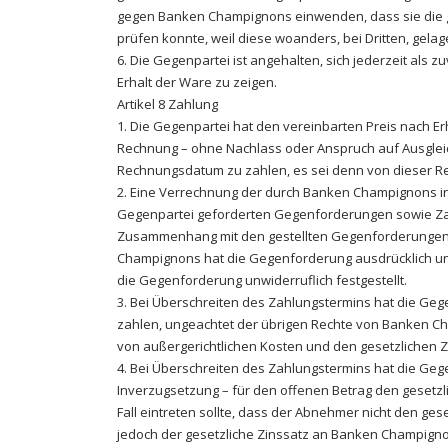
gegen Banken Champignons einwenden, dass sie die ge
prüfen konnte, weil diese woanders, bei Dritten, gelag
6. Die Gegenpartei ist angehalten, sich jederzeit als 
Erhalt der Ware zu zeigen.
Artikel 8 Zahlung
1. Die Gegenpartei hat den vereinbarten Preis nach Erh
Rechnung – ohne Nachlass oder Anspruch auf Ausglei
Rechnungsdatum zu zahlen, es sei denn von dieser 
2. Eine Verrechnung der durch Banken Champignons in 
Gegenpartei geforderten Gegenforderungen sowie Za
Zusammenhang mit den gestellten Gegenforderungen s
Champignons hat die Gegenforderung ausdrücklich u
die Gegenforderung unwiderruflich festgestellt.
3. Bei Überschreiten des Zahlungstermins hat die Ge
zahlen, ungeachtet der übrigen Rechte von Banken C
von außergerichtlichen Kosten und den gesetzlichen Z
4. Bei Überschreiten des Zahlungstermins hat die Ge
Inverzugsetzung – für den offenen Betrag den gesetzli
Fall eintreten sollte, dass der Abnehmer nicht den ges
jedoch der gesetzliche Zinssatz an Banken Champigno