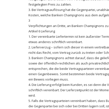
festgelegten Preis zu zahlen.
3. Bei Vertragsauflösung hat die Gegenpartei, unabhä
Kosten, welche Banken Champignons aus dem aufgelös
3
Verpflichtungen an Dritte, an Banken Champignons zu
Artikel 6 Lieferung
1. Der vereinbarte Liefertermin ist kein äußerster Ter
etwas anderes schriftlich vereinbart.
2. Lieferverzug – sofern sich dieser in einem vertret
nicht das Recht, vom Vertrag zurück zu treten oder Sc
3. Banken Champignons achtet darauf, dass die gelief
sowie der öffentlich-rechtlichen als auch privatrech
entsprechen, die die beide Vertragsparteien vereinbar
einen Gegenbeweis. Somit bestimmen beide Vertragspa
ein Beweis vorliegen muss.
4. Die Lieferung erfolgt beim Kunden, es sei denn di
schriftlich vereinbart. Der Lieferzeitpunkt ist der Mo
wird.
5. Falls die Vertragsparteien vereinbart haben, dass
die Gegenpartei bei sich oder bei Dritten lagern soll, 