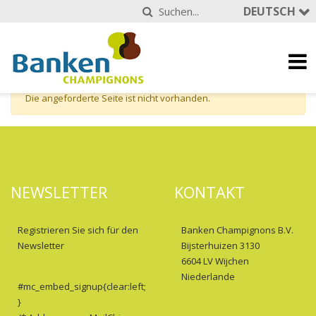
DEUTSCH
Die angeforderte Seite ist nicht vorhanden.
NEWSLETTER
KONTAKT
Registrieren Sie sich für den
Banken Champignons B.V.
Newsletter
Bijsterhuizen 3130
6604 LV Wijchen
Niederlande
#mc_embed_signup{clear:left;
}