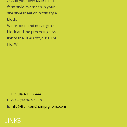
/* Add your own MailChimp
form style overrides in your
site stylesheet or in this style
block.
We recommend moving this
block and the preceding CSS
link to the HEAD of your HTML
file. */
T.
+31 (0)24 3667 444
F. +31 (0)24 36 67 440
E.
info@BankenChampignons.com
LINKS