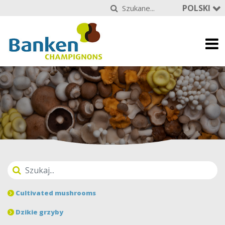
POLSKI
Cultivated mushrooms
Dzikie grzyby