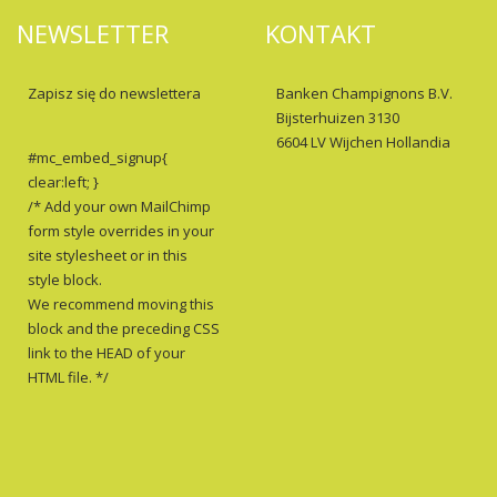
NEWSLETTER
KONTAKT
Zapisz się do newslettera
Banken Champignons B.V.
Bijsterhuizen 3130
6604 LV Wijchen Hollandia
#mc_embed_signup{
clear:left; }
/* Add your own MailChimp
form style overrides in your
site stylesheet or in this
style block.
We recommend moving this
block and the preceding CSS
link to the HEAD of your
HTML file. */