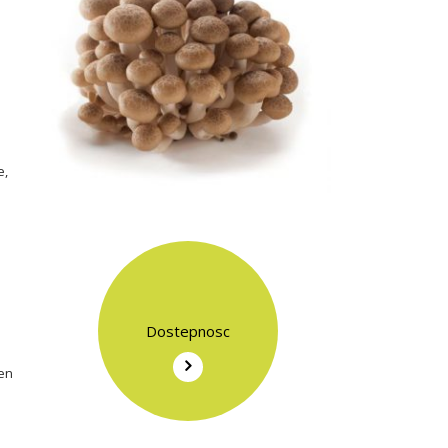
e,
Dostepnosc
en