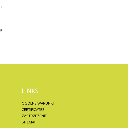
a
ja
LINKS
OGÓLNE WARUNKI
CERTIFICATES
ZASTRZEZENIE
SITEMAP