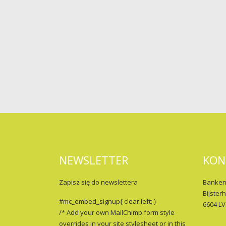
NEWSLETTER
KON
Zapisz się do newslettera
Banken
Bijster
#mc_embed_signup{ clear:left; }
6604 LV
/* Add your own MailChimp form style
overrides in your site stylesheet or in this