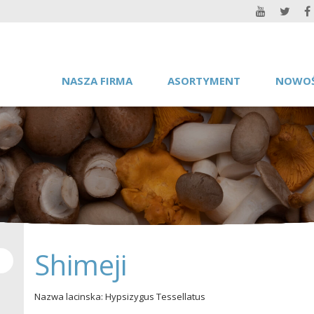
NASZA FIRMA
ASORTYMENT
NOWOŚ
Shimeji
Nazwa lacinska: Hypsizygus Tessellatus