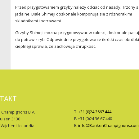
Przed przygotowaniem grzyby nalezy odciac od nasady. Trzony s
jadalne. Biale Shimeji doskonale komponuja sie z róznorakimi
skladnikami i potrawami.
Grzyby Shimeji mozna przygotowywac w calosci, doskonale pasu
do potraw z ryb. Odpowiednie przygotowanie (krótki czas obróbki
cieplnej) sprawia, ze zachowuja chrupkosc.
TAKT
T.
+31 (0)24 3667 444
 Champignons B.V.
F. +31 (0)24 36 67 440
huizen 3130
E.
info@BankenChampignons.com
 Wijchen Hollandia