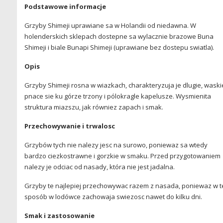
Podstawowe informacje
Grzyby Shimeji uprawiane sa w Holandii od niedawna. W
holenderskich sklepach dostepne sa wylacznie brazowe Buna
Shimeji i biale Bunapi Shimeji (uprawiane bez dostepu swiatla).
Opis
Grzyby Shimeji rosna w wiazkach, charakteryzuja je dlugie, waski
pnace sie ku górze trzony i pólokragle kapelusze. Wysmienita
struktura miazszu, jak równiez zapach i smak.
Przechowywanie i trwalosc
Grzybów tych nie nalezy jesc na surowo, poniewaz sa wtedy
bardzo ciezkostrawne i gorzkie w smaku. Przed przygotowaniem
nalezy je odciac od nasady, która nie jest jadalna.
Grzyby te najlepiej przechowywac razem z nasada, poniewaz w t
sposób w lodówce zachowaja swiezosc nawet do kilku dni.
Smak i zastosowanie