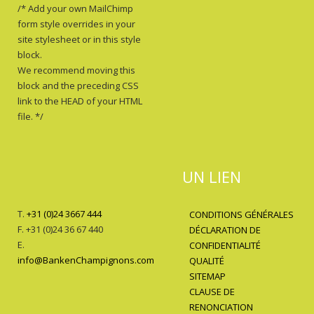
/* Add your own MailChimp
form style overrides in your
site stylesheet or in this style
block.
We recommend moving this
block and the preceding CSS
link to the HEAD of your HTML
file. */
UN LIEN
T.
+31 (0)24 3667 444
CONDITIONS GÉNÉRALES
F. +31 (0)24 36 67 440
DÉCLARATION DE
E.
CONFIDENTIALITÉ
info@BankenChampignons.com
QUALITÉ
SITEMAP
CLAUSE DE
RENONCIATION