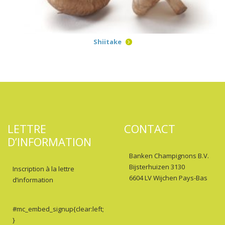
Shiitake
LETTRE
CONTACT
D’INFORMATION
Banken Champignons B.V.
Bijsterhuizen 3130
Inscription à la lettre
6604 LV Wijchen Pays-Bas
d’information
#mc_embed_signup{clear:left;
}