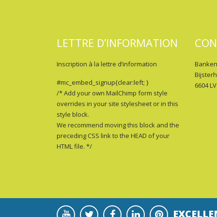
LETTRE D’INFORMATION
CON
Inscription à la lettre d’information
Banken
Bijster
#mc_embed_signup{clear:left; }
6604 LV
/* Add your own MailChimp form style
overrides in your site stylesheet or in this
style block.
We recommend moving this block and the
preceding CSS link to the HEAD of your
HTML file. */
EXCELLE