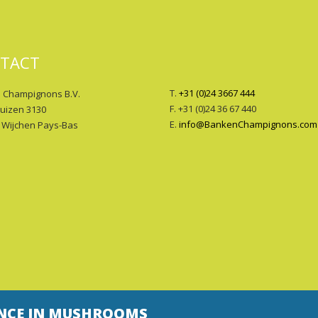
TACT
T.
+31 (0)24 3667 444
 Champignons B.V.
F. +31 (0)24 36 67 440
huizen 3130
E.
info@BankenChampignons.com
 Wijchen Pays-Bas
NCE IN MUSHROOMS