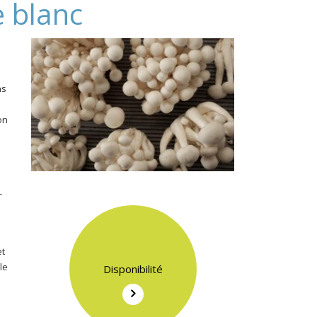
 blanc
ns
on
-
et
le
Disponibilité