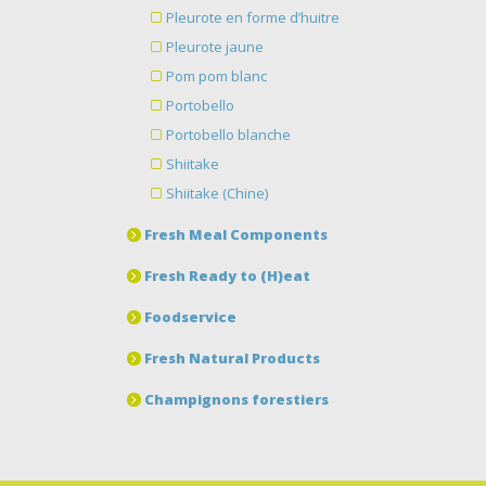
Pleurote en forme d’huitre
Pleurote jaune
Pom pom blanc
Portobello
Portobello blanche
Shiitake
Shiitake (Chine)
Fresh Meal Components
Fresh Ready to (H)eat
Foodservice
Fresh Natural Products
Champignons forestiers