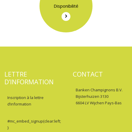
Disponibilité
LETTRE
CONTACT
D’INFORMATION
Banken Champignons B.V.
Bijsterhuizen 3130
Inscription à la lettre
6604 LV Wijchen Pays-Bas
d’information
#mc_embed_signup{clear:left;
}