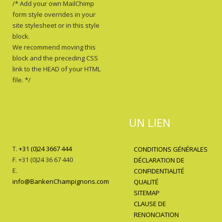
/* Add your own MailChimp
form style overrides in your
site stylesheet or in this style
block.
We recommend moving this
block and the preceding CSS
link to the HEAD of your HTML
file. */
UN LIEN
T.
+31 (0)24 3667 444
CONDITIONS GÉNÉRALES
F. +31 (0)24 36 67 440
DÉCLARATION DE
E.
CONFIDENTIALITÉ
info@BankenChampignons.com
QUALITÉ
SITEMAP
CLAUSE DE
RENONCIATION