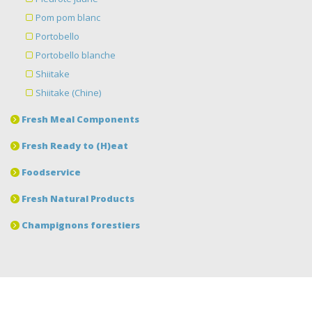
Pom pom blanc
Portobello
Portobello blanche
Shiitake
Shiitake (Chine)
Fresh Meal Components
Fresh Ready to (H)eat
Foodservice
Fresh Natural Products
Champignons forestiers