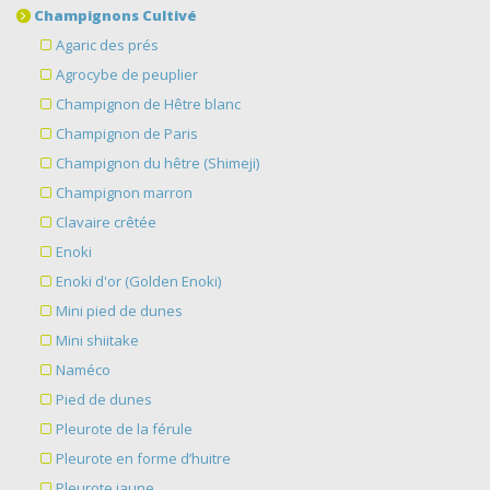
Champignons Cultivé
Agaric des prés
Agrocybe de peuplier
Champignon de Hêtre blanc
Champignon de Paris
Champignon du hêtre (Shimeji)
Champignon marron
Clavaire crêtée
Enoki
Enoki d'or (Golden Enoki)
Mini pied de dunes
Mini shiitake
Naméco
Pied de dunes
Pleurote de la férule
Pleurote en forme d’huitre
Pleurote jaune