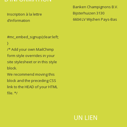
Banken Champignons B.V.
Bijsterhuizen 3130
Inscription à la lettre
6604 LV Wijchen Pays-Bas
d’information
#mc_embed_signup{clear:left;
}
/* Add your own MailChimp
form style overrides in your
site stylesheet or in this style
block.
We recommend moving this
block and the preceding CSS
link to the HEAD of your HTML
file. */
UN LIEN