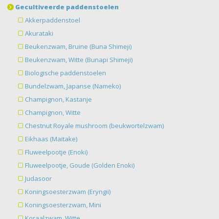
Gecultiveerde paddenstoelen
Akkerpaddenstoel
Akurataki
Beukenzwam, Bruine (Buna Shimeji)
Beukenzwam, Witte (Bunapi Shimeji)
Biologische paddenstoelen
Bundelzwam, Japanse (Nameko)
Champignon, Kastanje
Champignon, Witte
Chestnut Royale mushroom (beukwortelzwam)
Eikhaas (Maitake)
Fluweelpootje (Enoki)
Fluweelpootje, Goude (Golden Enoki)
Judasoor
Koningsoesterzwam (Eryngii)
Koningsoesterzwam, Mini
Koraalzwam, Witte