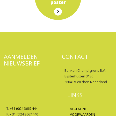
poster
AANMELDEN
CONTACT
NIEUWSBRIEF
Banken Champignons B.V.
Bijsterhuizen 3130
6604 LV Wijchen Nederland
LINKS
T.
+31 (0)24 3667 444
ALGEMENE
F. + 31 (0)24 3667 440
VOORWAARDEN